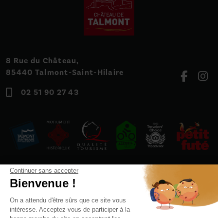
8 Rue du Château,
85440 Talmont-Saint-Hilaire
02 51 90 27 43
Continuer sans accepter
Bienvenue !
On a attendu d'être sûrs que ce site vous
intéresse. Acceptez-vous de participer à la