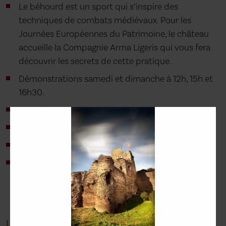
Le béhourd est un sport qui s’inspire des
techniques de combats médiévaux. Pour les
Journées Européennes du Patrimoine, le château
accueille la Compagnie Arma Ligeris qui vous fera
découvrir les secrets de cette pratique.
Démonstrations samedi et dimanche à 12h, 15h et
16h30.
Gratuit
Sans réservation
Durée : 15 à 20 min
En dehors des heures de démonstrations, les
membres de la compagnie pourront vous
présenter leur pratique et leur matériel.Si vous le
souhaitez et l’osez, vous pourrez vous y essayer!
IL ÉTAIT UNE FOIS LES CHEVALERESSES