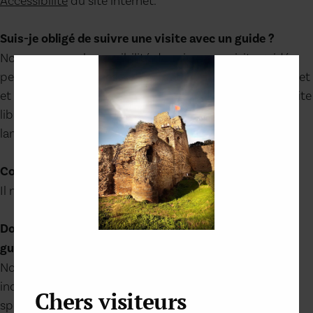
Accessibilité
du site internet.
Suis-je obligé de suivre une visite avec un guide ?
Non, vous avez la possibilité de suivre une visite guidée
pendant les vacances scolaires et la saison estivale (juillet
et août), mais vous pouvez également effectuer une visite
libre à l'aide d'un guide papier traduit en plusieurs
langues.
Combien coûte la visite commentée ?
Il n'y a pas de supplément pour la visite guidée.
Dois-je réserver pour les animations et les visites
guidées ?
Non, aucune réservation n'est nécessaire pour les
individuels (excepté certaines prestations comme les
Chers visiteurs
spectacles nocturnes). Concernant les groupes, il est