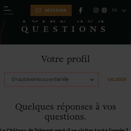
RÉSERVER
FR
INFOS PRATIQUES
FOIRE AUX
QUESTIONS
Votre profil
En autonomie ou en famille
VALIDER
Quelques réponses à vos
questions.
Le Château de Talmont peut-il se visiter toute l'année ?