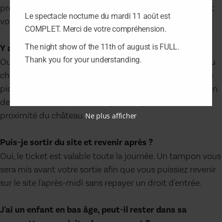
préférable de contacter le château plusieurs jours avant
Le spectacle nocturne du mardi 11 août est
votre venue pour des raisons d'accueil et d'organisation.
COMPLET. Merci de votre compréhension.
The night show of the 11th of august is FULL.
Y a-t-il possibilité de se restaurer sur place ?
Thank you for your understanding.
Oui, une restauration rapide est installée dans la cour du
château. Vous pouvez également apporter votre propre
pique-nique. Des aires de pique-nique sont à disposition
de nos visiteurs sur le site et près du plan d'eau à
proximité du château.
Ne plus afficher
Puis-je sortir du site et revenir après ?
Oui, le ticket est valable toute la journée. Un tampon vous
sera mis avant votre sortie afin que vous puissiez revenir
sur le site l'après-midi sans repayer un droit d'entrée.
J'ai un enfant en bas âge, peut-il rester dans sa