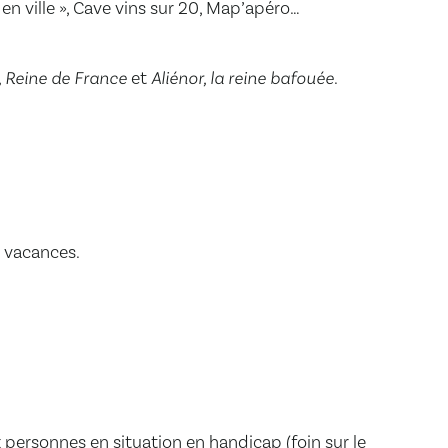
en ville », Cave vins sur 20, Map’apéro…
, Reine de France
et
Aliénor, la reine bafouée
.
s vacances.
x personnes en situation en handicap (foin sur le