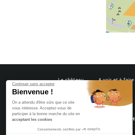
Le château
A voir et à faire
Continuer sans accepter
Bienvenue !
On a attendu d'être sûrs que ce site
vous intéresse. Acceptez-vous de
8 Rue du Château,
participer à la bonne marche du site en
85440 Talmont-Saint-Hi
acceptant les cookies
Consentements certifiés par
02 51 90 27 43